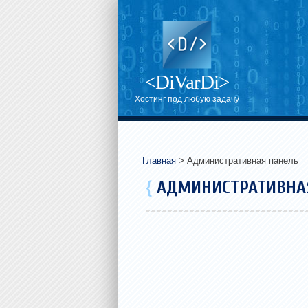
<DiVarDi>
Хостинг под любую задачу
Главная
> Административная панель
{
АДМИНИСТРАТИВНА