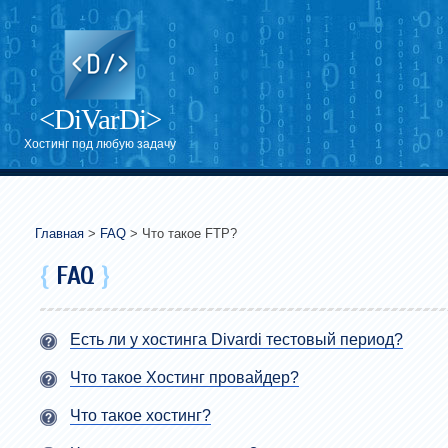
<DiVarDi>
Хостинг под любую задачу
Главная
>
FAQ
> Что такое FTP?
{
FAQ
}
Есть ли у хостинга Divardi тестовый период?
Что такое Хостинг провайдер?
Что такое хостинг?