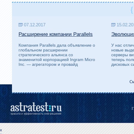
{
07.12.2017
15.02.20
Расширение компании Parallels
Эволюция
Компания Parallels дала объявление о
У нас отли
глобальном расширении
новые выд
стратегического альянса со
серверы ви
знаменитой корпорацией Ingram Micro
теперь пол
Inc. — агрегатором и провайд
дисковых с
См
x